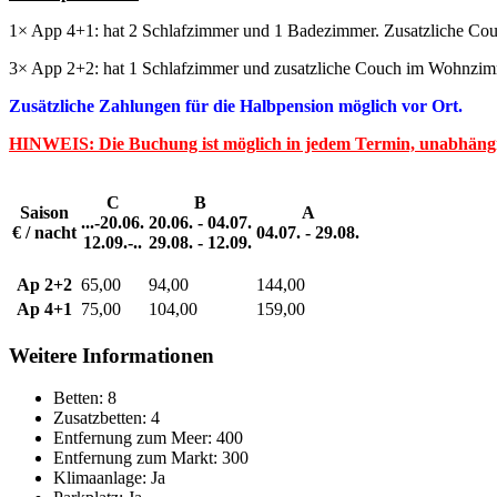
1× App 4+1: hat 2 Schlafzimmer und 1 Badezimmer. Zusatzliche Co
3× App 2+2: hat 1 Schlafzimmer und zusatzliche Couch im Wohnzim
Zusätzliche Zahlungen für die Halbpension möglich vor Ort.
HINWEIS:
Die Buchung ist möglich in jedem Termin, unabhäng
C
B
Saison
A
...-20.06.
20.06. - 04.07.
€ / nacht
04.07. - 29.08.
12.09.-..
29.08. - 12.09.
Ap 2+2
65,00
94,00
144,00
Ap 4+1
75,00
104,00
159,00
Weitere Informationen
Betten:
8
Zusatzbetten:
4
Entfernung zum Meer:
400
Entfernung zum Markt:
300
Klimaanlage:
Ja