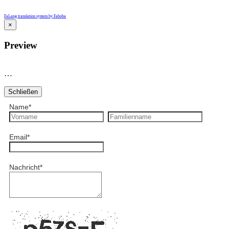
FaLang translation system by Faboba
×
Preview
…
Schließen
Name
*
Email
*
Nachricht
*