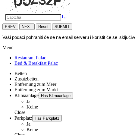
PREV
NEXT
Reset
SUBMIT
Vaši podaci pohraniti će se na email serveru i koristit će se isključ
Menü
Restaurant Palac
Bed & Breakfast Palac
Betten
Zusatzbetten
Entfernung zum Meer
Entfernung zum Markt
Klimaanlage
Has Klimaanlage
Ja
Keine
Close
Parkplatz
Has Parkplatz
Ja
Keine
Close