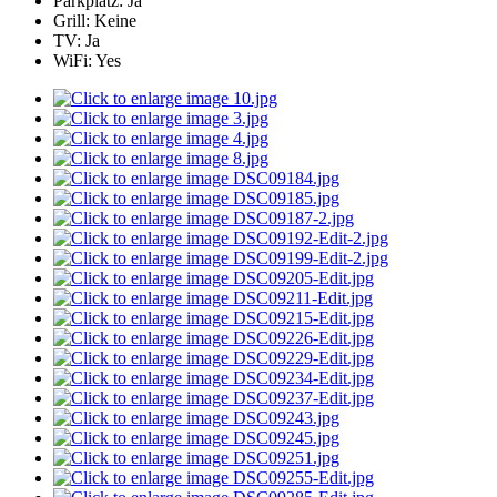
Parkplatz:
Ja
Grill:
Keine
TV:
Ja
WiFi:
Yes