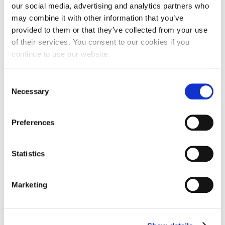
Roštilj:
Ne
our social media, advertising and analytics partners who
TV:
Ne
may combine it with other information that you’ve
WiFi:
Ne
provided to them or that they’ve collected from your use
of their services. You consent to our cookies if you
continue to use our website.
Consent
Necessary
Selection
Preferences
Statistics
Marketing
View the embedded image gallery online at:
https://www.duga-baskavoda.hr/hr/special-
offers#sigProId8d0e51d89f
FaLang translation system by Faboba