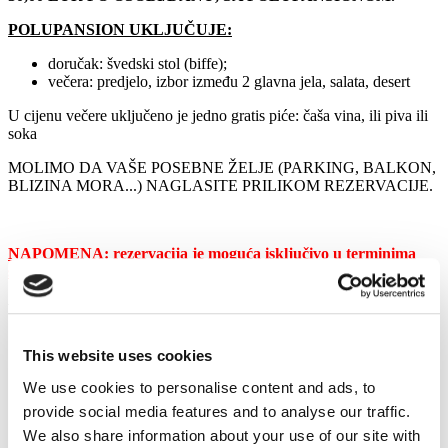
POLUPANSION UKLJUČUJE:
doručak: švedski stol (biffe);
večera: predjelo, izbor između 2 glavna jela, salata, desert
U cijenu večere uključeno je jedno gratis piće: čaša vina, ili piva ili
soka
MOLIMO DA VAŠE POSEBNE ŽELJE (PARKING, BALKON,
BLIZINA MORA...) NAGLASITE PRILIKOM REZERVACIJE.
NAPOMENA: rezervacija je moguća isključivo u terminima
subota - subota.
Više informacija
Kreveti:
2
This website uses cookies
Dodatni kreveti:
1
Udaljenost do mora:
100 - 600
We use cookies to personalise content and ads, to
Udaljenost do trgovine:
0
provide social media features and to analyse our traffic.
Klimatizacija:
Ne
We also share information about your use of our site with
Parking:
Da