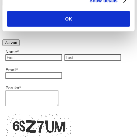
Show details
×
Preview
OK
…
Zatvori
Name
*
Email
*
Poruka
*